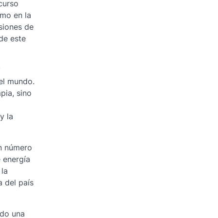
curso
omo en la
siones de
de este
y
del mundo.
pia, sino
y la
un número
 energía
 la
 del país
ndo una