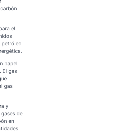
n
 carbón
para el
nidos
 petróleo
nergética.
un papel
. El gas
que
el gas
na y
e gases de
pón en
ntidades