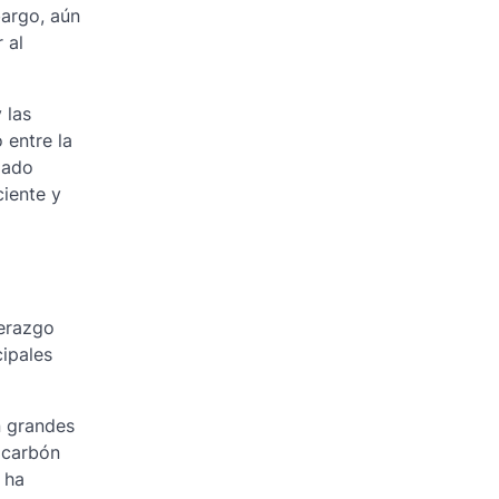
bargo, aún
 al
 las
 entre la
mado
ciente y
derazgo
cipales
n grandes
l carbón
 ha