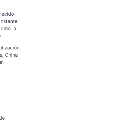
blecido
onstante
como la
.
ilización
s, China
un
 de