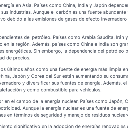
e energía en Asia. Países como China, India y Japón depende
 sus industrias. Aunque el carbón es una fuente abundante 
tivo debido a las emisiones de gases de efecto invernadero 
pendientes del petróleo. Países como Arabia Saudita, Irán y
o en la región. Además, países como China e India son gra
es energéticas. Sin embargo, la dependencia del petróleo 
ad de precios.
 los últimos años como una fuente de energía más limpia en
 China, Japón y Corea del Sur están aumentando su consum
vernadero y diversificar sus fuentes de energía. Además, el
 calefacción y como combustible para vehículos.
or en el campo de la energía nuclear. Países como Japón, C
ectricidad. Aunque la energía nuclear es una fuente de energ
es en términos de seguridad y manejo de residuos nuclear
iento significativo en la adopción de energías renovables 