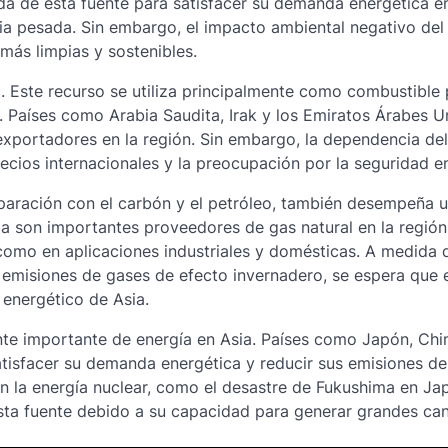
da de esta fuente para satisfacer su demanda energética e
ria pesada. Sin embargo, el impacto ambiental negativo del
más limpias y sostenibles.
o. Este recurso se utiliza principalmente como combustible 
. Países como Arabia Saudita, Irak y los Emiratos Árabes U
exportadores en la región. Sin embargo, la dependencia del
recios internacionales y la preocupación por la seguridad e
mparación con el carbón y el petróleo, también desempeña 
lia son importantes proveedores de gas natural en la región
d como en aplicaciones industriales y domésticas. A medida 
 emisiones de gases de efecto invernadero, se espera que 
 energético de Asia.
nte importante de energía en Asia. Países como Japón, Chi
atisfacer su demanda energética y reducir sus emisiones d
on la energía nuclear, como el desastre de Fukushima en Ja
sta fuente debido a su capacidad para generar grandes ca