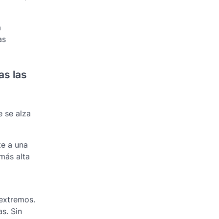
a
as
as las
 se alza
te a una
 más alta
extremos.
s. Sin