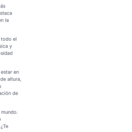
más
estaca
n la
 todo el
sica y
osidad
 estar en
de altura,
s
ación de
l mundo.
e
 ¿Te