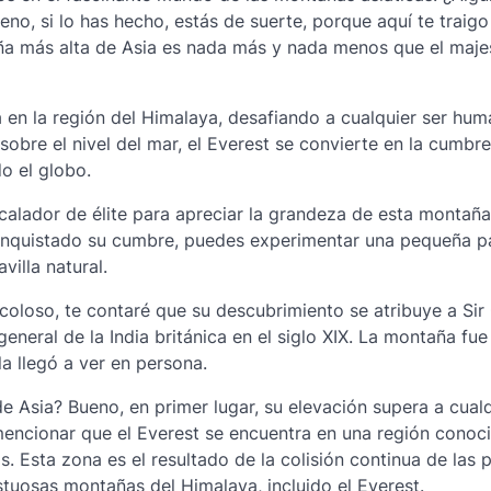
o, si lo has hecho, estás de suerte, porque aquí te traigo
ña más alta de Asia es nada más y nada menos que el maj
a en la región del Himalaya, desafiando a cualquier ser hu
sobre el nivel del mar, el Everest se convierte en la cumbr
o el globo.
calador de élite para apreciar la grandeza de esta montaña
 conquistado su cumbre, puedes experimentar una pequeña p
villa natural.
oloso, te contaré que su descubrimiento se atribuye a Sir
eneral de la India británica en el siglo XIX. La montaña fue
a llegó a ver en persona.
e Asia? Bueno, en primer lugar, su elevación supera a cualq
mencionar que el Everest se encuentra en una región cono
. Esta zona es el resultado de la colisión continua de las 
stuosas montañas del Himalaya, incluido el Everest.