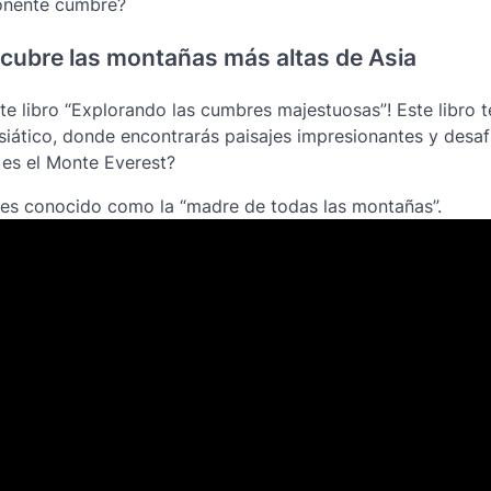
ponente cumbre?
cubre las montañas más altas de Asia
te libro “Explorando las cumbres majestuosas”! Este libro t
asiático, donde encontrarás paisajes impresionantes y desaf
 es el Monte Everest?
, es conocido como la “madre de todas las montañas”.